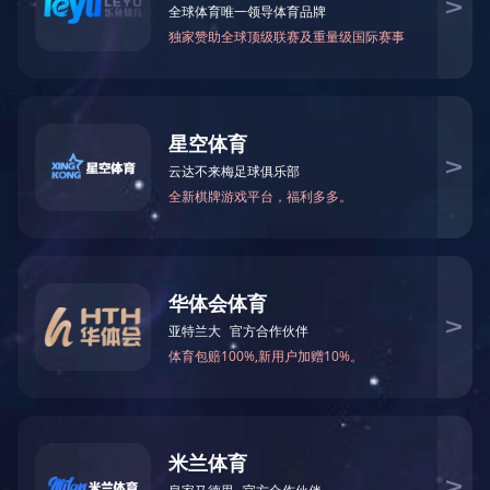
电子邮件：1018805101@qq.com
反馈
姓名*
邮箱 *
电话