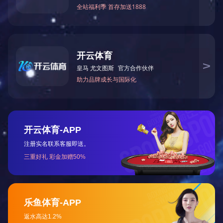
页版-kaiyun开云(中国) 行业投资决策或营销决策提供客观
的、正确的资料。 kaiyun开云官方网页版-kaiyun开云(中
国) 行业市场调查报告包含的内容有：kaiyun开云官方网页
版-kaiyun开云(中国) 行业市场环境调查，包括政策环境、
经济环境、社会文化环境的调查；kaiyun开云官方网页版-
kaiyun开云(中国) 行业市场基本状况的调查，主要包括市场
规范，总体需求量，市场的动向，同...
kaiyun开云官方网页版-kaiyun开云(中国) 行业供需分析
2021-12-06 9:48:29
kaiyun开云官方网页版-kaiyun开云(中国) 行业供需分析报
告的主要分析要点是： 1）kaiyun开云官方网页版-kaiyun开
云(中国) 行业产能/产量分析。是指统计分析生产者在某一
特定时期内，可生产出的商品总量以及已生产出的商品总
量；同时分析这一时期内kaiyun开云官方网页版-kaiyun开
云(中国) 行业产能/产量结构（区域结构、企业结构等）。