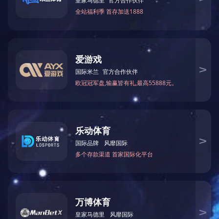
适用罐直径：
GT4B18喷
Φ52-Φ99 mm，
蒸汽kaiyun
开云官方网
适用罐高度：
圆罐锡封
160罐/分钟
页版-kaiyun
H33-
开云(中国)
133mm（定制）
查看: 2,205
0
kaiyun开云官方网页版-
kaiyun开云(中国)
产品详情