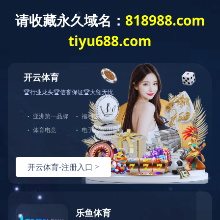
Kaiyun开云官方网页版-Kaiyun
开云(中国)
首页
产品中心
kaiyun开云官方网页版-kaiyun开云(中国)
GT4B18
/
/
/
喷蒸汽kaiyun开云官方网页版-kaiyun开云(中国)
产品中心
kaiyun开云官方网页版-kaiyun开云(中国)
加工设备
七拨手（罐型件）