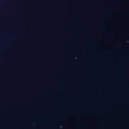
kaiyun开云官方网页版-kaiyun开云(中国) 行业
建立品牌形象，创造良好成绩
市场调查报告是运用科学的方法，有目的地、
有系统地搜...
kaiyun开云官方网页版-kaiyun开云(中国) 拥有完整、
06
Kaiyun开云官方网页版-Kaiyun开云(中国) 行业
科学的质量管理体系，坚持“以人为本、信誉至上、质
供需分析
JAN
量保证”为宗旨，为广大客户提供设计先进、性能精
kaiyun开云官方网页版-kaiyun开云(中国) 行业
良、配套完善、价格适宜的设备，欢迎各界朋友莅临
供需分析报告的主要分析要点是： 1）kaiyun开
kaiyun开云官方网页版-kaiyun开云(中国) 参观、指导
云官方网页版-kaiyun开云(中国) 行业产能...
和业务洽谈。
03
七拨手（罐型件）行业市场分析
JAN
七拨手（罐型件）行业市场竞争分析报告主要
查看更多
分析要点包括： 1）...
02
加工设备行业市场
JAN
加工设备行业市场调查报告是运用科学的方