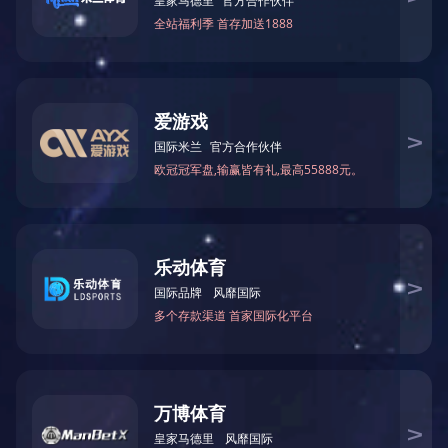
浓酱灌装机
KZ200浓酱灌装机
输送
GT4B18D高速封罐机
06
Kaiyun开云官方网页版-Kaiyun开云(中国) 行业
供需分析
JAN
kaiyun开云官方网页版-kaiyun开云(中国) 行业
供需分析报告的主要分析要点是： 1）kaiyun开