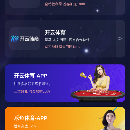
云官方网页版-kaiyun开云(中国) 行业产能...
03
七拨手（罐型件）行业市场分析
完整科学的
JAN
质量管理体系
七拨手（罐型件）行业市场竞争分析报告主要
分析要点包括： 1）...
+86-580-3801236
02
加工设备行业市场
JAN
加工设备行业市场调查报告是运用科学的方
KAIYUN开云官方网页版-KAIYUN开
法，有目的地、有系统地...
云(中国)
27
七拨手（罐型件）行业供需分析
JAN
新闻中心
七拨手（罐型件）行业供需分析报告的主要分
析要点是： 1）七拨...
最新新闻
更多
20
灌装设备行业现状分析
JAN
灌装设备行业现状分析报告主要分析要点有：