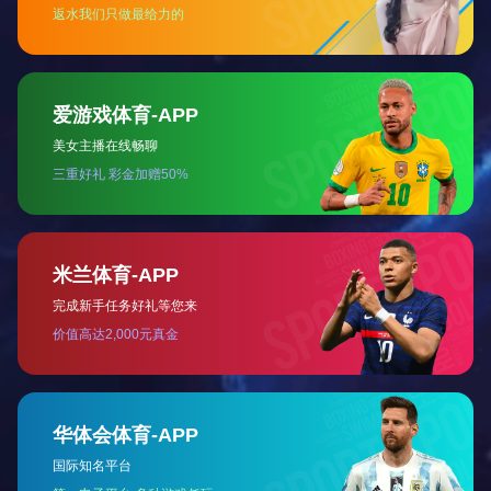
1）灌装设备行业生...
13
Kaiyun开云官方网页版-Kaiyun开云(中国) 行业
市场
JAN
kaiyun开云官方网页版-kaiyun开云(中国) 行业
市场调查报告是运用科学的方法，有目的地、
有系统地搜...
06
Kaiyun开云官方网页版-Kaiyun开云(中国) 行业
供需分析
JAN
kaiyun开云官方网页版-kaiyun开云(中国) 行业
供需分析报告的主要分析要点是： 1）kaiyun开
云官方网页版-kaiyun开云(中国) 行业产能...
常见问题
更多
03
七拨手（罐型件）行业市场分析
JAN
七拨手（罐型件）行业市场竞争分析报告主要
向您发送查询后，我们能得到多长时间的答复？