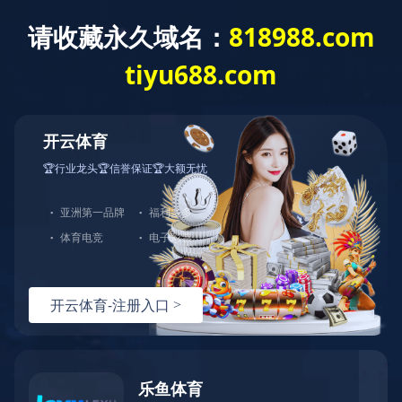
舟山
凯舟
kaiyun开云官方网页版-kaiyun开云(中国) 是集封罐机、灌装机等专
业生产加工的有限责任公司(自然人投资或控股),公司总部设在舟山
市,与著名海天佛国普陀山、沈家门渔港近在咫尺，舟山跨海大桥连
通宁波、上海甬舟高速、四通八达、交通便捷、信息灵通，具有得
天独厚的地域优势。
查看更多